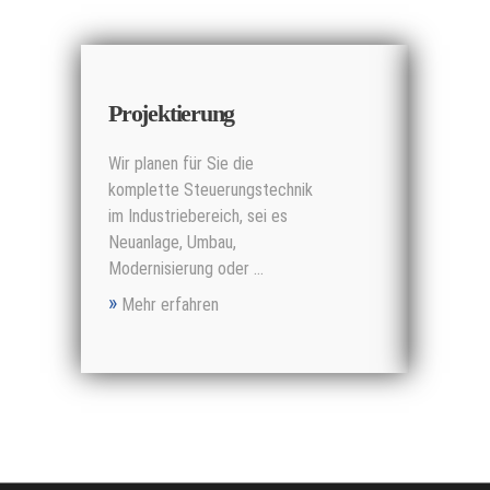
Messemodelle
Projektierung
Softw
Wir planen für Sie die
Wir ers
komplette Steuerungstechnik
verschi
im Industriebereich, sei es
System
Neuanlage, Umbau,
C#, Vis
Modernisierung oder ...
MySQL, .
»
»
Mehr erfahren
Mehr 