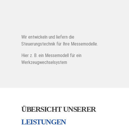
UR10e
Montagetechnik
Impressum
UR16e
Software
Datenschutz
Wir entwickeln und liefern die
©2026 Ateb GmbH
UR20
Projektierung
Steuerungstechnik für Ihre Messemodelle.
Hier z. B. ein Messemodell für ein
UR30
Prüftechnik
Werkzeugwechselsystem
Handlingsysteme
Schaltschrankbau
ÜBERSICHT UNSERER
Industrielle Bildverarbeitung
LEISTUNGEN
Robotik